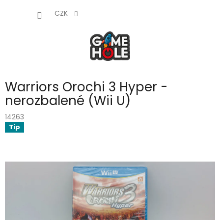
Přejít
NÁKUP
na
CZK
obsah
KOŠÍK
Warriors Orochi 3 Hyper -
nerozbalené (Wii U)
14263
Tip