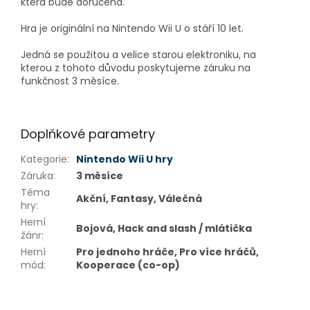
která bude doručena.
Hra je originální na Nintendo Wii U o stáří 10 let.
Jedná se použitou a velice starou elektroniku, na
kterou z tohoto důvodu poskytujeme záruku na
funkčnost 3 měsíce.
Doplňkové parametry
Kategorie
:
Nintendo Wii U hry
Záruka
:
3 měsíce
Téma
Akční, Fantasy, Válečná
hry
:
Herní
Bojová, Hack and slash / mlátička
žánr
:
Herní
Pro jednoho hráče, Pro více hráčů,
mód
:
Kooperace (co-op)
Z