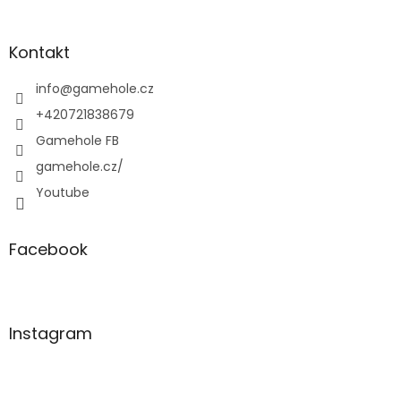
á
p
a
Kontakt
t
í
info
@
gamehole.cz
+420721838679
Gamehole FB
gamehole.cz/
Youtube
Facebook
Instagram