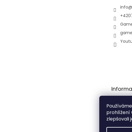
info
+420
Game
game
Yout
Informa
Obchodní
Používáme
Podmínky
prohlížení
osobních 
zlepšovali 