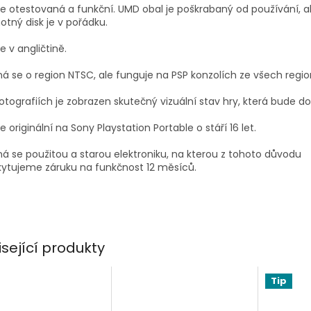
je otestovaná a funkční.
UMD obal je poškrabaný od používání, a
tný disk je v pořádku.
je v angličtině.
á se o region NTSC, ale funguje na PSP konzolích ze všech regi
otografiích je zobrazen skutečný vizuální stav hry, která bude d
je originální na Sony Playstation Portable o stáří 16 let.
á se použitou a starou elektroniku, na kterou z tohoto důvodu
ytujeme záruku na funkčnost 12 měsíců.
isející produkty
Tip