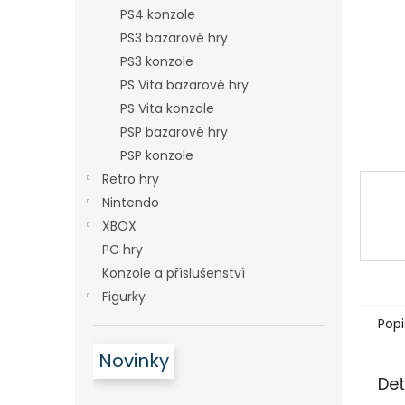
n
PS4 konzole
e
PS3 bazarové hry
l
PS3 konzole
PS Vita bazarové hry
PS Vita konzole
PSP bazarové hry
PSP konzole
Retro hry
Nintendo
XBOX
PC hry
Konzole a příslušenství
Figurky
Popi
Novinky
Det