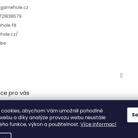
@
gamehole.cz
721838679
hole FB
hole.cz/
ube
ce pro vás
 podmínky
 cookies, abychom Vám umožnili pohodlné
 ochrany
S
 webu a díky analýze provozu webu neustále
údajů
jeho funkce, výkon a použitelnost.
Více informací