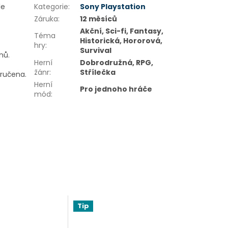
le
Kategorie
:
Sony Playstation
Záruka
:
12 měsíců
Akční, Sci-fi, Fantasy,
Téma
Historická, Hororová,
hry
:
Survival
onů.
Herní
Dobrodružná, RPG,
žánr
:
Střílečka
oručena.
Herní
Pro jednoho hráče
mód
:
Tip