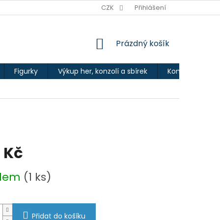
Ů
CZK
Přihlášení
NÁKUPNÍ
Prázdný košík
KOŠÍK
Figurky
Výkup her, konzolí a sbírek
Kontakty
 Kč
adem
(1 ks)
Přidat do košíku