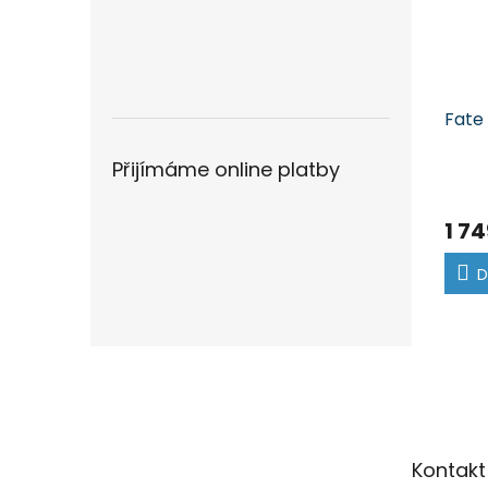
Fate
Přijímáme online platby
1 74
D
Z
á
p
a
t
Kontakt
í