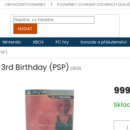
OBCHODNÍ PODMÍNKY
PODMÍNKY OCHRANY OSOBNÍCH ÚDAJ
HLEDAT
Nintendo
XBOX
PC hry
Konzole a příslušenství
PSP)
 3rd Birthday (PSP)
28139
999
Měrná
Skl
cena: