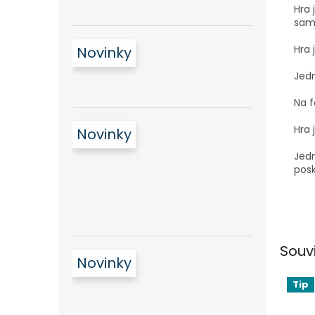
Hra 
samo
Hra 
Novinky
Jedn
Na f
Hra 
Novinky
Jedn
posk
Souv
Novinky
Tip