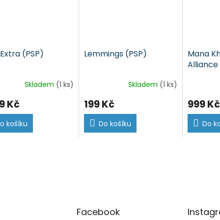
 Extra (PSP)
Lemmings (PSP)
Mana Kh
Alliance
Skladem
(1 ks)
Skladem
(1 ks)
9 Kč
199 Kč
999 Kč
o košíku
Do košíku
Do k
Facebook
Instag