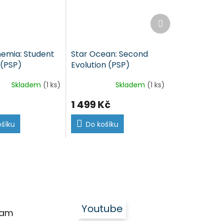
Další
produkt
emia: Student
Star Ocean: Second
 (PSP)
Evolution (PSP)
Skladem
(1 ks)
Skladem
(1 ks)
1 499 Kč
ošíku
Do košíku
Youtube
ram