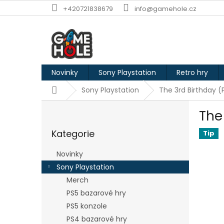
Přejít
+420721838679
info@gamehole.cz
na
obsah
Novinky
Sony Playstation
Retro hry
Domů
Sony Playstation
The 3rd Birthday (
P
The
o
Přeskočit
s
Kategorie
kategorie
Tip
t
r
Novinky
a
Sony Playstation
n
Merch
n
í
PS5 bazarové hry
p
PS5 konzole
a
PS4 bazarové hry