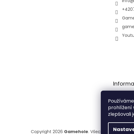
info
+420
Game
game
Yout
Informa
Obchodní
Používáme
Podmínky
prohlížení
osobních 
zlepšovali 
Nastave
Copyright 2026
Gamehole
. Všechna práva vyhr