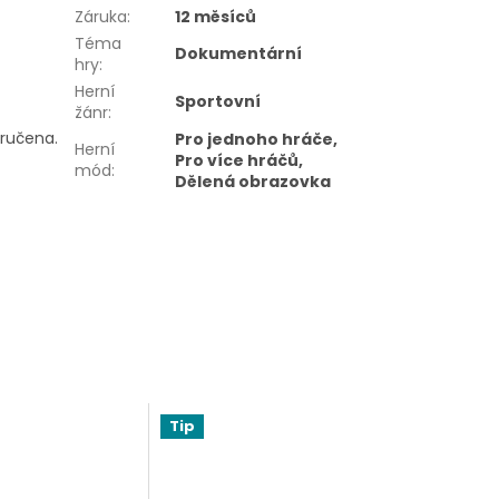
Záruka
:
12 měsíců
Téma
Dokumentární
hry
:
Herní
Sportovní
žánr
:
oručena.
Pro jednoho hráče,
Herní
Pro více hráčů,
mód
:
Dělená obrazovka
Tip