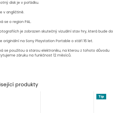
tný disk je v pořádku.
je v angličtině.
á se o region PAL.
otografiích je zobrazen skutečný vizuální stav hry, která bude d
je originální na Sony Playstation Portable o stáří 16 let.
á se použitou a starou elektroniku, na kterou z tohoto důvodu
ytujeme záruku na funkčnost 12 měsíců.
isející produkty
Tip