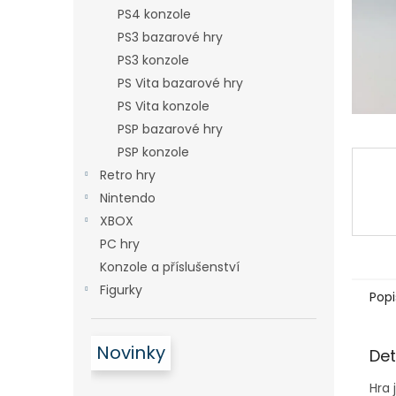
n
PS4 konzole
e
PS3 bazarové hry
l
PS3 konzole
PS Vita bazarové hry
PS Vita konzole
PSP bazarové hry
PSP konzole
Retro hry
Nintendo
XBOX
PC hry
Konzole a příslušenství
Figurky
Popi
Novinky
Det
Hra 