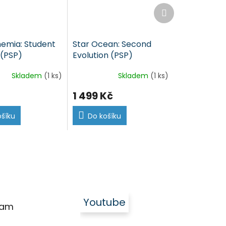
Další
produkt
emia: Student
Star Ocean: Second
 (PSP)
Evolution (PSP)
Skladem
(1 ks)
Skladem
(1 ks)
1 499 Kč
ošíku
Do košíku
Youtube
ram