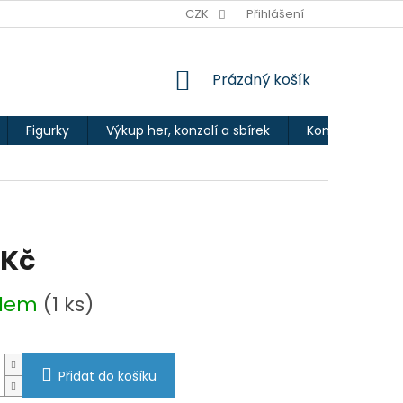
Ů
CZK
Přihlášení
NÁKUPNÍ
Prázdný košík
KOŠÍK
Figurky
Výkup her, konzolí a sbírek
Kontakty
 Kč
adem
(1 ks)
Přidat do košíku