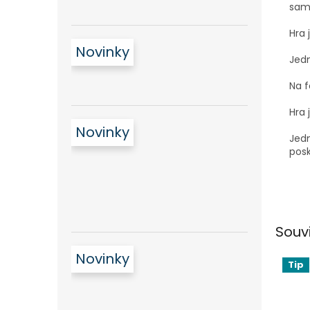
samo
Hra 
Novinky
Jedn
Na f
Hra 
Novinky
Jedn
posk
Souv
Novinky
Tip