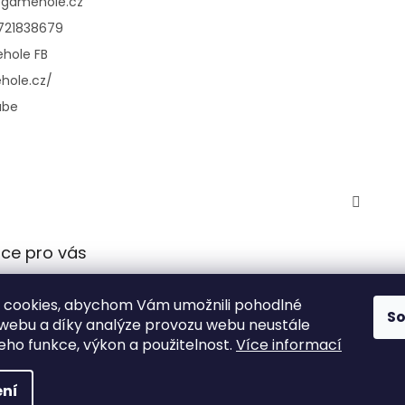
@
gamehole.cz
721838679
hole FB
hole.cz/
ube
ce pro vás
 podmínky
 cookies, abychom Vám umožnili pohodlné
 ochrany
S
 webu a díky analýze provozu webu neustále
údajů
jeho funkce, výkon a použitelnost.
Více informací
ní
azena.