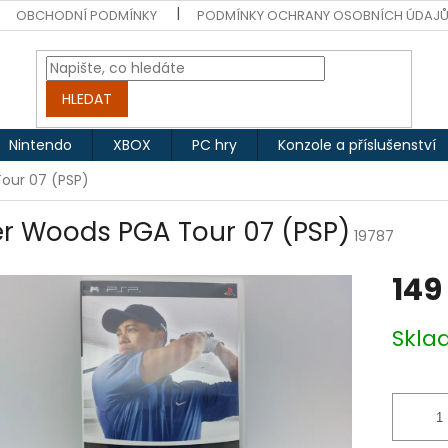
OBCHODNÍ PODMÍNKY
PODMÍNKY OCHRANY OSOBNÍCH ÚDAJ
HLEDAT
Nintendo
XBOX
PC hry
Konzole a příslušenství
our 07 (PSP)
er Woods PGA Tour 07 (PSP)
19787
149
Měrná
Skl
cena: