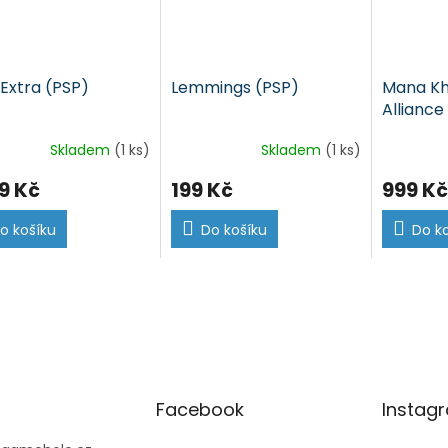
 Extra (PSP)
Lemmings (PSP)
Mana Kh
Alliance
Skladem
(1 ks)
Skladem
(1 ks)
9 Kč
199 Kč
999 Kč
o košíku
Do košíku
Do k
Facebook
Instag